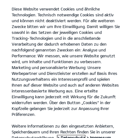
Diese Website verwendet Cookies und ähnliche
open
Technologien. Technisch notwendige Cookies sind aktiv
menu
und können nicht deaktiviert werden. Für alle weiteren
KONTAKT
Zwecke bitten wir um Ihre Einwilligung. Damit willigen Sie
sowohl in das Setzen der jeweiligen Cookies und
Tracking-Technologien und in die anschließende
KIA ZUBEHÖR
Verarbeitung der dadurch erhobenen Daten zu den
nachfolgend genannten Zwecken ein: Analyse und
Performance: Wir messen, wie unsere Website genutzt
KIA ZUBEHÖR
wird, um Inhalte und Funktionen zu verbessern.
Marketing und personalisierte Werbung: Unsere
Werbepartner und Dienstleister erstellen auf Basis Ihres
Nutzungsverhaltens ein Interessenprofil und spielen
Ihnen auf dieser Website und auch auf anderen Websites
interessenbasierte Werbung aus. Eine erteilte
Einwilligung kann jederzeit mit Wirkung für die Zukunft
widerrufen werden. Über den Button „Cookies“ in der
Kopfzeile gelangen Sie jederzeit zur Anpassung Ihrer
Präferenzen.
Weitere Informationen zu den eingesetzten Anbietern,
KIA ORIGINALZUBEHÖR – DAMIT DEIN AUTO ZU DIR
Speicherdauern und Ihren Rechten finden Sie in unserer
PASST.
Datenschutzerklärung.
> Datenschutz
> Impressum