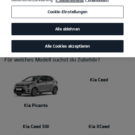
Du brauchst eine Anhängerkupplung, willst das Interieur
Cookie-Einstellungen
persönlicher gestalten, Fahrräder transportieren oder einen sicheren
Platz für deine Hunde schaffen? Mit Kia Zubehör stimmst du dein
Auto perfekt auf deinen Alltag ab. Dabei kannst du dich immer auf
Alle ablehnen
makellose Qualität und Passgenauigkeit verlassen. Dein Kia Händler
berät dich gerne!
Alle Cookies akzeptieren
Für welches Modell suchst du Zubehör?
Kia Ceed
Kia Picanto
Kia Ceed SW
Kia XCeed