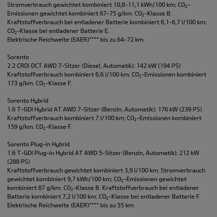
Stromverbrauch gewichtet kombiniert 10,8-11,1 kWh/100 km; CO
-
2
Emissionen gewichtet kombiniert 67-75 g/km. CO
-Klasse B.
2
Kraftstoffverbrauch bei entladener Batterie kombiniert 6,1-6,7 l/100 km;
CO
-Klasse bei entladener Batterie E.
2
Elektrische Reichweite (EAER)**** bis zu 64-72 km.
Sorento
2.2 CRDi DCT AWD 7-Sitzer (Diesel, Automatik); 142 kW (194 PS)
Kraftstoffverbrauch kombiniert 6,6 l/100 km; CO
-Emissionen kombiniert
2
173 g/km. CO
-Klasse F.
2
Sorento Hybrid
1.6 T-GDI Hybrid AT AWD 7-Sitzer (Benzin, Automatik); 176 kW (239 PS)
Kraftstoffverbrauch kombiniert 7 l/100 km; CO
-Emissionen kombiniert
2
159 g/km. CO
-Klasse F.
2
Sorento Plug-in Hybrid
1.6 T-GDI Plug-in Hybrid AT AWD 5-Sitzer (Benzin, Automatik); 212 kW
(288 PS)
Kraftstoffverbrauch gewichtet kombiniert 3,9 l/100 km; Stromverbrauch
gewichtet kombiniert 9,7 kWh/100 km; CO
-Emissionen gewichtet
2
kombiniert 87 g/km. CO
-Klasse B. Kraftstoffverbrauch bei entladener
2
Batterie kombiniert 7,2 l/100 km; CO
-Klasse bei entladener Batterie F.
2
Elektrische Reichweite (EAER)**** bis zu 55 km.