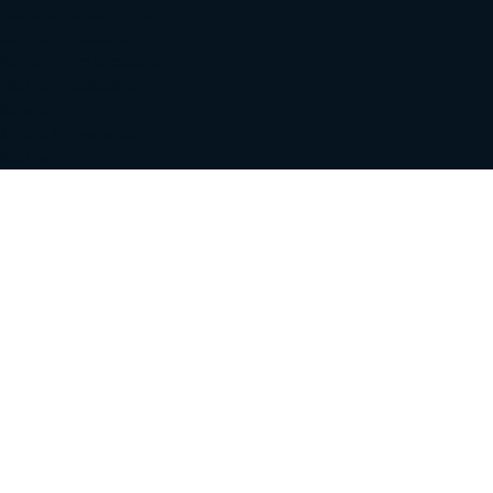
Hauptuntersuchung
Service Angebote
Kia Sommerangebote
Hauptuntersuchung
Service 5+
Mobilitätsgarantie
Kia Care